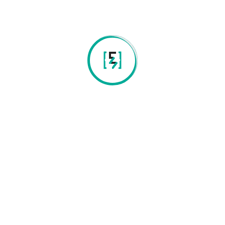
ÉONGENETICS – LABORATÓRIO DE INOVAÇÃO E SERVIÇOS
EM GENÉTICA, LDA
NIF:
515 526 843
Email:
contacts@eongenetics.com
Os nossos laboratórios e equipamentos respondem aos