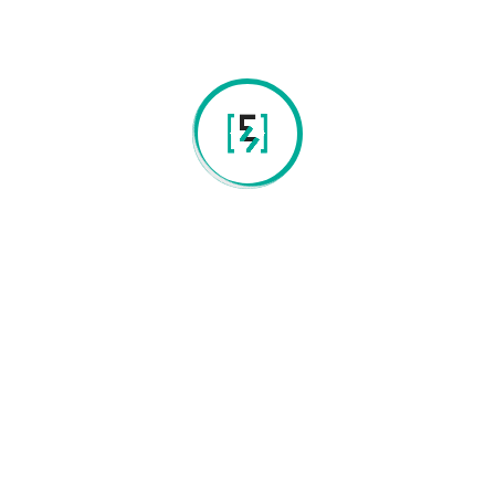
A EonGenetics implementa medidas técnicas e
organizativas adequadas para proteger os dados
pessoais contra perda, uso indevido ou acesso não
autorizado.
8. Contacto
Para qualquer questão relacionada com dados
pessoais:
contacts@eongenetics.com