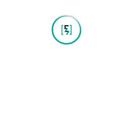
a qualidade e integridade do ADN, como as boas práticas
laboratoriais e princípios éticos (procedimento ISO).
Contactos
Instituto de Ciência e Inov p/a a Bio-Student da Univ
do Minho 4 piso campos de Gualtar - Braga
(+351) 968-438-779 (chamada com custo para rede
móvel nacional)
Atalhos